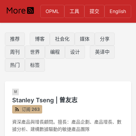
OPML
工具
提交
English
推荐
博客
社会化
媒体
分享
周刊
世界
编程
设计
英译中
热门
标签
Stanley Tseng | 曾友志
订阅 263
資深產品與增長顧問。擅長：產品企劃、產品增長、數
據分析、建構數據驅動的敏捷產品團隊