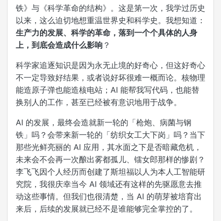
铁》与《科学革命的结构》。这是第一次，我学过历史
以来，这么迫切地想重温世界史和科学史。我想知道：
生产力的发展、科学的革命，落到一个个具体的人身
上，到底会造成什么影响
？
科学家追逐知识是因为永无止境的好奇心，但这好奇心
不一定导致好结果，或者说好坏很难一概而论。核物理
能造原子弹也能造核电站；AI 能帮我写代码，也能替
换别人的工作，甚至已经被有意识地用于战争。
AI 的发展，最终会造就新一轮的「枪炮、病菌与钢
铁」吗？会带来新一轮的「纺织女工大下岗」吗？当下
那些光鲜亮丽的 AI 应用，其水面之下是否暗藏危机，
未来会不会再一次酿出雾都孤儿、镭女郎那样的惨剧？
李飞飞因个人经历而创建了斯坦福以人为本人工智能研
究院，我很庆幸当今 AI 领域还有这样的先驱愿意去推
动这些事情。但我们也很清楚，当 AI 的萌芽被培育出
来后，后续的发展就已经不是谁能够完全掌控的了。