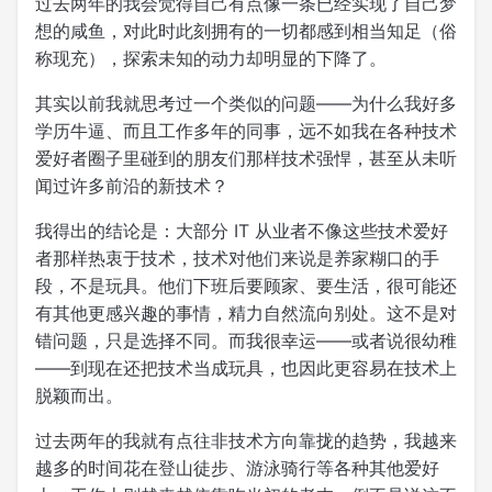
过去两年的我会觉得自己有点像一条已经实现了自己梦
想的咸鱼，对此时此刻拥有的一切都感到相当知足（俗
称现充），探索未知的动力却明显的下降了。
其实以前我就思考过一个类似的问题——为什么我好多
学历牛逼、而且工作多年的同事，远不如我在各种技术
爱好者圈子里碰到的朋友们那样技术强悍，甚至从未听
闻过许多前沿的新技术？
我得出的结论是：大部分 IT 从业者不像这些技术爱好
者那样热衷于技术，技术对他们来说是养家糊口的手
段，不是玩具。他们下班后要顾家、要生活，很可能还
有其他更感兴趣的事情，精力自然流向别处。这不是对
错问题，只是选择不同。而我很幸运——或者说很幼稚
——到现在还把技术当成玩具，也因此更容易在技术上
脱颖而出。
过去两年的我就有点往非技术方向靠拢的趋势，我越来
越多的时间花在登山徒步、游泳骑行等各种其他爱好