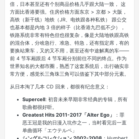
倍，日本甚至还有个别商品价格几乎跟大陆一致， 这
方面比香港要强。住房价格方面东京 > 京都 > 大阪，
高铁（新干线）地铁（JR、电铁跟各种私铁） 跟公交
也基本都是内地 3 倍的样子（比香港九巴低不少），
铁路系统非常有特色但也很复杂，像是大陆地铁跟高铁
的混合体，分啥急行、准急、特急，还有指定席，有的
要换站乘车，又的又不用，甚至还有中途解离的车——
前 4 节车厢跟后 4 节车厢分别前往不同的终点。作为
世界知名的大都市圈，熟悉了这套系统后，出行确实非
常方便，感觉长三角珠三角可以借鉴下其中部分元素。
从日本淘了几本 CD 回来，都很有纪念意义：
Supercell
: 初音未来早期非常经典的专辑，所有
歌曲都很好听。
Greatest Hits 2011-2017「Alter Ego」
：罪
恶王冠是我的日漫入坑作之一，当时看完后一直
单曲循环「エウテルペ」
シングルコレクション 2002-2008
：Humbert