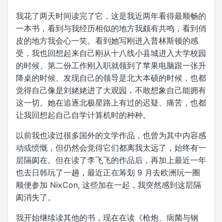
我花了两天时间读完了它，这是我近两年看得最顺畅的
一本书，看到与我经历相似的地方我颇有共鸣，看到俏
皮的地方我会心一笑。看到她写刚进入普林斯顿的感
受，我也回想起来自己刚从十八线小县城进入大学校园
的时候、第二份工作刚入职就领到了苹果电脑跟一张升
降桌的时候、发现自己的领导是北大本硕的时候，也都
觉得自己像是刘姥姥进了大观园，不敢想象自己能拥有
这一切。她在追逐北极星路上有过的迟疑、痛苦，也都
让我回想起自己自学计算机时的种种。
以前我也读过很多国外的文学作品，也曾为其中内容感
动或愤慨，但仍然会觉得它们都离我太远了，始终有一
层隔阂在。但在读了李飞飞的作品后，再加上最近一年
也去日韩玩了一趟，最近正在筹划 9 月去欧洲玩一圈
顺便参加 NixCon, 这些加在一起，我突然感到这层隔
阂消失了。
我开始继续读其他的书，现在在读《枪炮、病菌与钢