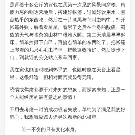
是背着十多公斤的背包在我第一次见的风景间穿梭。精
疲力尽的到达营地后，搭建好帐篷，过滤好饮用水，煮
点热乎的东西吃，然后在一片漆黑与鸟叫虫鸣中，打开
帐篷外账，躺着看星星。看累了之后在全身的酸痛、闷
热的天气与嘈杂的山林中艰难入睡。第二天清晨早早起
床，简单拾掇下自己，再搞点简单的东西吃了。把帐篷
上爬着的几只毛毛虫掸掉，把帐篷收拾好，然后徒步下
山，到就近的公交站点乘车回家。
我在家也能随时吃到热乎的，也随时能在天台上看星
星，这很舒适，但相对而言就显得无聊。
恐惧或焦虑都源于对未知的想象，而探索未知，正是一
个人能经历的最有意思的事情！
不用去考虑一时的成功或者失败，单纯为了满足我的好
奇心，我想我应该去追寻这颗新的北极星。
唯一不变的只有变化本身。