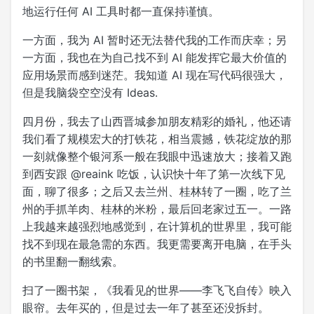
地运行任何 AI 工具时都一直保持谨慎。
一方面，我为 AI 暂时还无法替代我的工作而庆幸；另
一方面，我也在为自己找不到 AI 能发挥它最大价值的
应用场景而感到迷茫。我知道 AI 现在写代码很强大，
但是我脑袋空空没有 Ideas.
四月份，我去了山西晋城参加朋友精彩的婚礼，他还请
我们看了规模宏大的打铁花，相当震撼，铁花绽放的那
一刻就像整个银河系一般在我眼中迅速放大；接着又跑
到西安跟 @reaink 吃饭，认识快十年了第一次线下见
面，聊了很多；之后又去兰州、桂林转了一圈，吃了兰
州的手抓羊肉、桂林的米粉，最后回老家过五一。一路
上我越来越强烈地感觉到，在计算机的世界里，我可能
找不到现在最急需的东西。我更需要离开电脑，在手头
的书里翻一翻线索。
扫了一圈书架，《我看见的世界——李飞飞自传》映入
眼帘。去年买的，但是过去一年了甚至还没拆封。