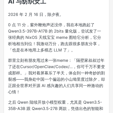
AI 与纺织女工
2026 年 2 月 16 日，除夕夜。
0 点 11 分，窗外鞭炮声还没停，我在本地跑起了
Qwen3.5-397B-A17B 的 2bits 量化版，尝试发了一
张经典的 NixOS 天线宝宝 meme 图给它分析，它分
析地相当到位！我激动万分，跑去跟很多朋友分享，
「也是在本地用上多模态 LLM 了」。
群里立刻有朋友甩过来一张meme：「隔壁家叔叔过年
了还在Cursor/OpenClaw/Codex/…，你可千万不要变
成那样。」我对着屏幕乐了半天，体会到一种奇妙的割
裂感——我身处中国一个偏远的小山坳里度过除夕，却
正跟全世界对开源 AI 感兴趣的人们共享同一种激动的
心情！
之后 Qwen 陆续开放小模型权重，尤其是 Qwen3.5-
35B-A3B 跟 Qwen3.5-27B 两款，凭借出色的智能和