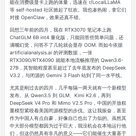
能在消费级显卡上跑的体量，迅速在 r/LocalLLaMA
等 self-hosted 社区掀起了狂欢。我也凑热闹，拿它们
对接 OpenClaw，效果还真不错。
回想三年前的四月，我在 RTX3070 笔记本上跑
ChatGLM 6B int4 量化版，只能回答些简单问题，还
满嘴幻觉，问答不了几轮就会显存 OOM. 而如今依据
artificialanalysis.ai 的评测数据，一张
RTX3090/RTX4090 就能本地流畅推理的 Qwen3.6-
27B，其智能程度甚至超过了去年底发布的 DeepSeek
V3.2，与闭源的 Gemini 3 Flash 站到了同一水平线。
尤其是刚过去的四月，几乎每隔一两天就有一个新模型
发布。从 Qwen3.5 到 GLM、Kimi K2.6，再到
DeepSeek V4 Pro 和 Mimo V2.5 Pro，中国的开放权
重模型紧咬着美国闭源模型的步伐。这让我振奋，甚至
作为中国人有点自豪，好像自己也出了力似的。虽然其
中大部分模型都因为过于巨大，我没机会在本地运行他
们，但这仍然具有非凡的意义——它们能催生大量基于