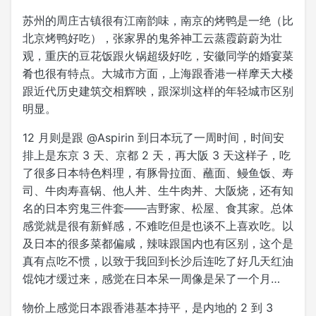
苏州的周庄古镇很有江南韵味，南京的烤鸭是一绝（比
北京烤鸭好吃），张家界的鬼斧神工云蒸霞蔚蔚为壮
观，重庆的豆花饭跟火锅超级好吃，安徽同学的婚宴菜
肴也很有特点。大城市方面，上海跟香港一样摩天大楼
跟近代历史建筑交相辉映，跟深圳这样的年轻城市区别
明显。
12 月则是跟 @Aspirin 到日本玩了一周时间，时间安
排上是东京 3 天、京都 2 天，再大阪 3 天这样子，吃
了很多日本特色料理，有豚骨拉面、蘸面、鳗鱼饭、寿
司、牛肉寿喜锅、他人丼、生牛肉丼、大阪烧，还有知
名的日本穷鬼三件套——吉野家、松屋、食其家。总体
感觉就是很有新鲜感，不难吃但是也谈不上喜欢吃。以
及日本的很多菜都偏咸，辣味跟国内也有区别，这个是
真有点吃不惯，以致于我回到长沙后连吃了好几天红油
馄饨才缓过来，感觉在日本呆一周像是呆了一个月…
物价上感觉日本跟香港基本持平，是内地的 2 到 3