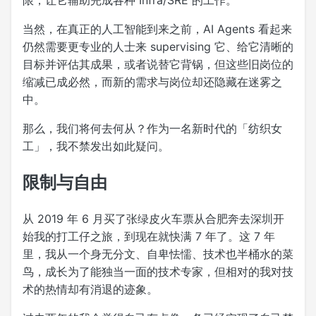
限，让它辅助完成各种 Infra/SRE 的工作。
当然，在真正的人工智能到来之前，AI Agents 看起来
仍然需要更专业的人士来 supervising 它、给它清晰的
目标并评估其成果，或者说替它背锅，但这些旧岗位的
缩减已成必然，而新的需求与岗位却还隐藏在迷雾之
中。
那么，我们将何去何从？作为一名新时代的「纺织女
工」，我不禁发出如此疑问。
限制与自由
从 2019 年 6 月买了张绿皮火车票从合肥奔去深圳开
始我的打工仔之旅，到现在就快满 7 年了。这 7 年
里，我从一个身无分文、自卑怯懦、技术也半桶水的菜
鸟，成长为了能独当一面的技术专家，但相对的我对技
术的热情却有消退的迹象。