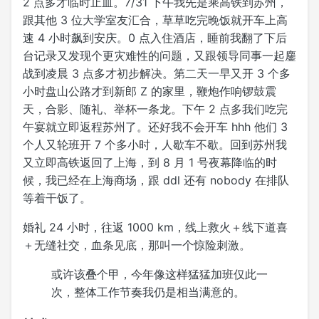
2 点多才临时止血。7/31 下午我先是乘高铁到苏州，
跟其他 3 位大学室友汇合，草草吃完晚饭就开车上高
速 4 小时飙到安庆。0 点入住酒店，睡前我翻了下后
台记录又发现个更灾难性的问题，又跟领导同事一起鏖
战到凌晨 3 点多才初步解决。第二天一早又开 3 个多
小时盘山公路才到新郎 Z 的家里，鞭炮作响锣鼓震
天，合影、随礼、举杯一条龙。下午 2 点多我们吃完
午宴就立即返程苏州了。还好我不会开车 hhh 他们 3
个人又轮班开 7 个多小时，人歇车不歇。回到苏州我
又立即高铁返回了上海，到 8 月 1 号夜幕降临的时
候，我已经在上海商场，跟 ddl 还有 nobody 在排队
等着干饭了。
婚礼 24 小时，往返 1000 km，线上救火＋线下道喜
＋无缝社交，血条见底，那叫一个惊险刺激。
或许该叠个甲，今年像这样猛猛加班仅此一
次，整体工作节奏我仍是相当满意的。