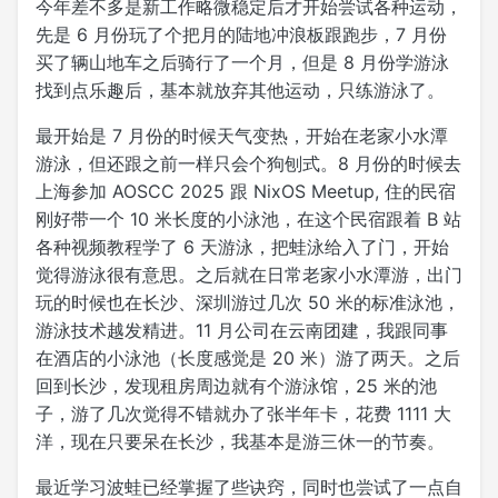
今年差不多是新工作略微稳定后才开始尝试各种运动，
先是 6 月份玩了个把月的陆地冲浪板跟跑步，7 月份
买了辆山地车之后骑行了一个月，但是 8 月份学游泳
找到点乐趣后，基本就放弃其他运动，只练游泳了。
最开始是 7 月份的时候天气变热，开始在老家小水潭
游泳，但还跟之前一样只会个狗刨式。8 月份的时候去
上海参加 AOSCC 2025 跟 NixOS Meetup, 住的民宿
刚好带一个 10 米长度的小泳池，在这个民宿跟着 B 站
各种视频教程学了 6 天游泳，把蛙泳给入了门，开始
觉得游泳很有意思。之后就在日常老家小水潭游，出门
玩的时候也在长沙、深圳游过几次 50 米的标准泳池，
游泳技术越发精进。11 月公司在云南团建，我跟同事
在酒店的小泳池（长度感觉是 20 米）游了两天。之后
回到长沙，发现租房周边就有个游泳馆，25 米的池
子，游了几次觉得不错就办了张半年卡，花费 1111 大
洋，现在只要呆在长沙，我基本是游三休一的节奏。
最近学习波蛙已经掌握了些诀窍，同时也尝试了一点自