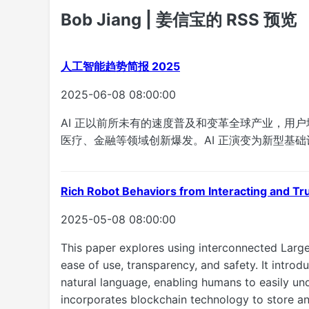
Bob Jiang | 姜信宝的 RSS 预览
人工智能趋势简报 2025
2025-06-08 08:00:00
AI 正以前所未有的速度普及和变革全球产业，用
医疗、金融等领域创新爆发。AI 正演变为新型基
Rich Robot Behaviors from Interacting and T
2025-05-08 08:00:00
This paper explores using interconnected Larg
ease of use, transparency, and safety. It intr
natural language, enabling humans to easily u
incorporates blockchain technology to store an