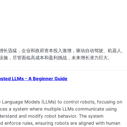
户增长迅猛，企业和政府资本投入激增，驱动自动驾驶、机器人、
础设施，尽管面临高成本和盈利挑战，未来增长潜力巨大。
rusted LLMs - A Beginner Guide
e Language Models (LLMs) to control robots, focusing on
oduces a system where multiple LLMs communicate using
nderstand and modify robot behavior. The system
d enforce rules, ensuring robots are aligned with human