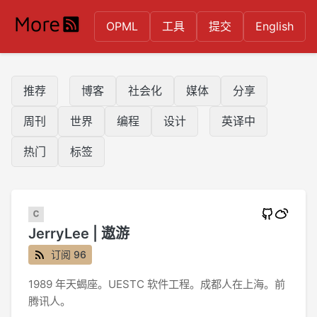
OPML
工具
提交
English
推荐
博客
社会化
媒体
分享
周刊
世界
编程
设计
英译中
热门
标签
JerryLee | 遨游
订阅 96
1989 年天蝎座。UESTC 软件工程。成都人在上海。前
腾讯人。