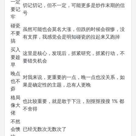
一定
切记切记，但不一定，可能更多是炒作末期的信
要记
号
牢
碰瓷
虽然可能也会莫名大涨，但跌的时候会很惨，没
不要
有支撑，我感觉会是明知碰瓷的拉起来又跑掉
搞
买入
这里是核心，发现后，抓紧研究，抓紧行动，不
要趁
要错失机会
早
晚点
对我来说，更重要的一点，晚一点也没关系，如
也不
果是确定性的主题，总有人更晚
孬
格局
也比较重要，就是敢于下注，别抠抠搜搜 1% 都
像大
不舍得
佬
不然
会懊
已经无数次无数次了