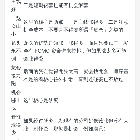
主线
二是短期被套也能有机会解套
好
一览
这里的核心是两点：一是主线涨得多，二是注意
众山
机会成本，不要舍不得卖所谓「底仓」之类的
小
龙头
龙头的优势是领涨，涨得多，而且只要跌了，就
永不
会有 FOMO 资金进来拉起，但如果涨太多可能
倒
会涨得慢
龙套
后面的资金觉得龙头太高，就会找龙套，顺序基
接力
本是沿着核心往外扩散，直到连碰瓷也不放过
跑
机会
哪里
这里核心是研究
找
看谁
如果经过研究，发现有的公司好像该涨但没有大
涨得
涨，别怀疑，那就是机会（例如瀚讯）
少