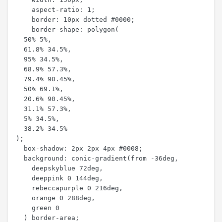
    aspect-ratio: 1;

    border: 10px dotted #0000;

    border-shape: polygon(

  50% 5%,

  61.8% 34.5%,

  95% 34.5%,

  68.9% 57.3%,

  79.4% 90.45%,

  50% 69.1%,

  20.6% 90.45%,

  31.1% 57.3%,

  5% 34.5%,

  38.2% 34.5%

);

  box-shadow: 2px 2px 4px #0008;

  background: conic-gradient(from -36deg, 

    deepskyblue 72deg, 

    deeppink 0 144deg, 

    rebeccapurple 0 216deg,

    orange 0 288deg,

    green 0

  ) border-area;
