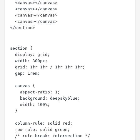
  <canvas></canvas>

  <canvas></canvas>

  <canvas></canvas>

  <canvas></canvas>

</section>
section {

  display: grid;

  width: 300px;

  grid: 1fr 1fr / 1fr 1fr 1fr;

  gap: 1rem;

  canvas {

    aspect-ratio: 1;

    background: deepskyblue;

    width: 100%;

  }

  column-rule: solid red;

  row-rule: solid green;

  /* rule-break: intersection */
