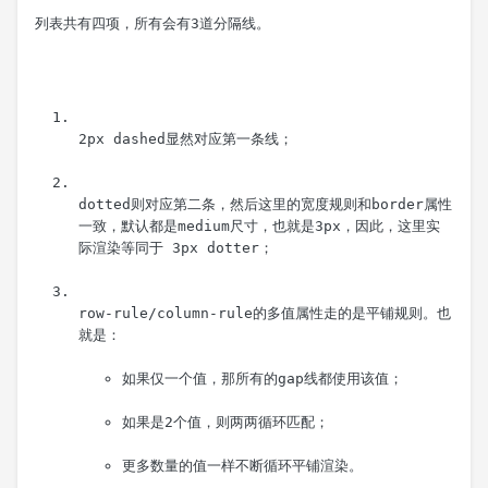
列表共有四项，所有会有3道分隔线。
2px dashed
显然对应第一条线；
dotted
则对应第二条，然后这里的宽度规则和
border
属性
一致，默认都是
medium
尺寸，也就是3px，因此，这里实
际渲染等同于 
3px dotter
；
row-rule
/
column-rule
的多值属性走的是平铺规则。也
如果仅一个值，那所有的gap线都使用该值；
如果是2个值，则两两循环匹配；
更多数量的值一样不断循环平铺渲染。