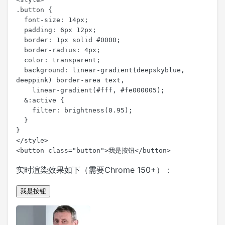
.button {

  font-size: 14px;

  padding: 6px 12px;

  border: 1px solid #0000;

  border-radius: 4px;

  color: transparent;

  background: linear-gradient(deepskyblue, 
deeppink) border-area text, 

    linear-gradient(#fff, #fe000005);

  &:active {

    filter: brightness(0.95);

  }

}

</style>

<button class="button">我是按钮</button>
实时渲染效果如下（需要Chrome 150+）：
我是按钮