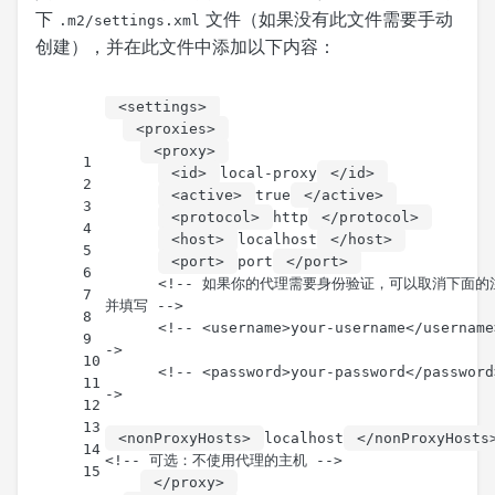
下
文件（如果没有此文件需要手动
.m2/settings.xml
创建），并在此文件中添加以下内容：
<
settings
>
<
proxies
>
<
proxy
>
1
<
id
>
local-proxy
</
id
>
2
<
active
>
true
</
active
>
3
<
protocol
>
http
</
protocol
>
4
<
host
>
localhost
</
host
>
5
<
port
>
port
</
port
>
6
<!-- 如果你的代理需要身份验证，可以取消下面的
7
并填写 -->
8
<!-- <username>your-username</username
9
->
10
<!-- <password>your-password</password
11
->
12
13
<
nonProxyHosts
>
localhost
</
nonProxyHosts
14
<!-- 可选：不使用代理的主机 -->
15
</
proxy
>