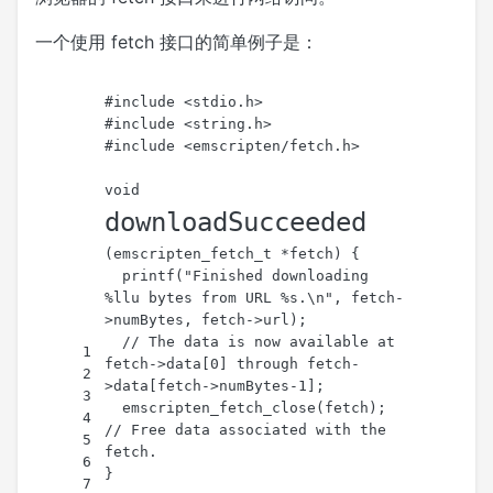
一个使用 fetch 接口的简单例子是：
#
include
<stdio.h>
#
include
<string.h>
#
include
<emscripten/fetch.h>
void
downloadSucceeded
(
emscripten_fetch_t
 *fetch)
{
printf
(
"Finished downloading 
%llu bytes from URL %s.\n"
, fetch-
>numBytes, fetch->url);
// The data is now available at 
1
fetch->data[0] through fetch-
2
>data[fetch->numBytes-1];
3
emscripten_fetch_close
(fetch); 
4
// Free data associated with the 
5
fetch.
6
}
7