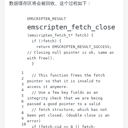
数据缓存区将会被回收。这个过程如下：
EMSCRIPTEN_RESULT 
emscripten_fetch_close
(
emscripten_fetch_t
* fetch)
{
if
 (!fetch) {
return
 EMSCRIPTEN_RESULT_SUCCESS; 
// Closing null pointer is ok, same as 
with free().
  }
1
// This function frees the fetch 
2
pointer so that it is invalid to 
3
access it anymore.
4
// Use a few key fields as an 
5
integrity check that we are being 
6
passed a good pointer to a valid
7
// fetch structure, which has not 
8
been yet closed. (double close is an 
9
error)
10
if
 (fetch->id == 
0
 || fetch-