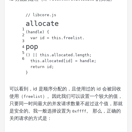
// libcore.js
allocate
1
(
handle
) {
2
var
 id = 
this
.
freelist
.
3
pop
4
5
() || 
this
.
allocated
.
length
;
6
this
.
allocated
[id] = handle;
return
 id;
}
可以看到，id 是顺序分配的，且使用过的 id 会被回收
使用（
）。因此我们可以设置一个较大的值，
freelist
只要同一时间最大的并发请求数量不超过这个值，那就
是安全的。我一般选择设置为
。 那么，正确的
0xffff
关闭请求的方式是：