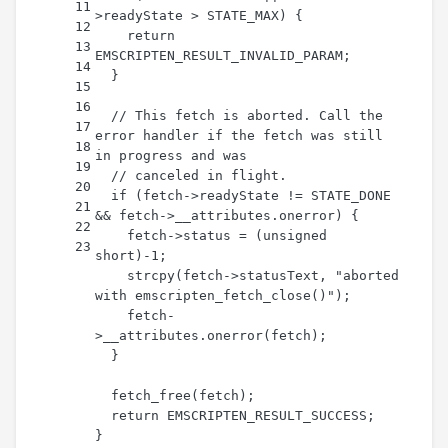
11
>readyState > STATE_MAX) {
12
return
13
EMSCRIPTEN_RESULT_INVALID_PARAM;
14
  }
15
16
// This fetch is aborted. Call the 
17
error handler if the fetch was still 
18
in progress and was
19
// canceled in flight.
20
if
 (fetch->readyState != STATE_DONE 
21
&& fetch->__attributes.onerror) {
22
    fetch->status = (
unsigned
23
short
)
-1
;
strcpy
(fetch->statusText, 
"aborted 
with emscripten_fetch_close()"
);
    fetch-
>__attributes.
onerror
(fetch);
  }
fetch_free
(fetch);
return
 EMSCRIPTEN_RESULT_SUCCESS;
}