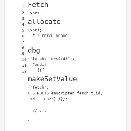
Fetch
1
2
.
xhrs
.
3
allocate
4
(xhr);
5
  #
if
FETCH_DEBUG
6
7
8
dbg
9
(
`fetch: id=
${id}
`
);
10
  #endif
11
    {{{ 
12
makeSetValue
(
'fetch'
, 
C_STRUCTS
.
emscripten_fetch_t
.
id
, 
'id'
, 
'u32'
) }}};
// ...
}