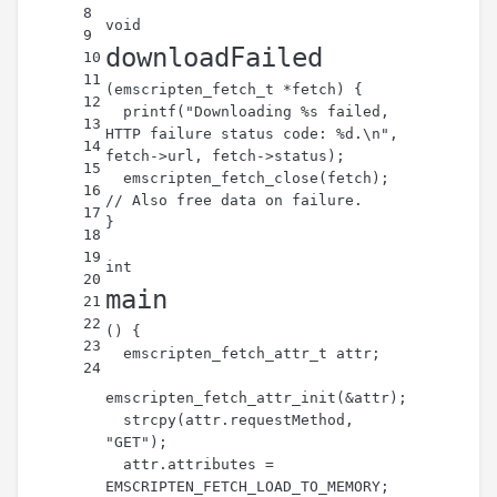
8
void
9
downloadFailed
10
11
(
emscripten_fetch_t
 *fetch)
{
12
printf
(
"Downloading %s failed, 
13
HTTP failure status code: %d.\n"
, 
14
fetch->url, fetch->status);
15
emscripten_fetch_close
(fetch); 
16
// Also free data on failure.
17
}
18
19
int
20
main
21
22
()
{
23
emscripten_fetch_attr_t
 attr;
24
emscripten_fetch_attr_init
(&attr);
strcpy
(attr.requestMethod, 
"GET"
);
  attr.attributes = 
EMSCRIPTEN_FETCH_LOAD_TO_MEMORY;