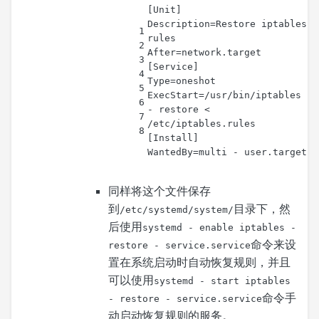
[Unit]
Description=Restore iptables 
1
rules
2
After=network.target
3
[Service]
4
Type=oneshot
5
ExecStart=/usr/bin/iptables 
6
- restore < 
7
/etc/iptables.rules
8
[Install]
WantedBy=multi - user.target
同样将这个文件保存
到
目录下，然
/etc/systemd/system/
后使用
systemd - enable iptables -
命令来设
restore - service.service
置在系统启动时自动恢复规则，并且
可以使用
systemd - start iptables
命令手
- restore - service.service
动启动恢复规则的服务。