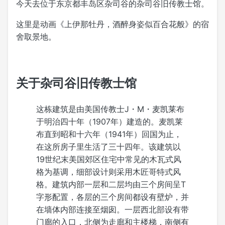
今天去位于东京都丰岛区杂司谷的杂司谷旧传教士馆。
这里是动画《上伊那牡丹，酒醉身姿似百合花般》的宿
舍取景地。
关于杂司谷旧传教士馆
这栋建筑是由美国传教士J・M・麦凯莱布
于明治四十年（1907年）建造的。麦凯莱
布直到昭和十六年（1941年）回国为止，
在这所房子里生活了三十四年。该建筑以
19世纪末美国郊区住宅中常见的木瓦式风
格为基调，细部设计则采用木匠哥特式风
格。建筑内部一层和二层均由三个房间呈T
字形配置，各层的三个房间都设有壁炉，并
在墙体内部连接至烟囱。一层西北部设有带
门廊的入口，北侧为走廊和主楼梯，南侧有