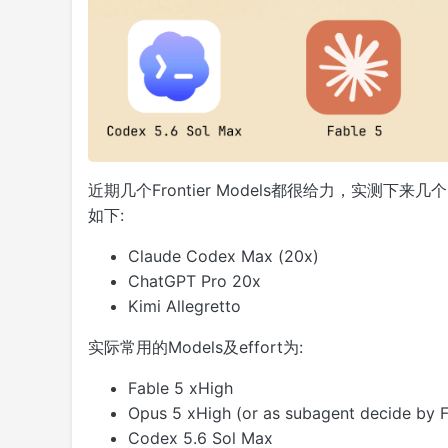
近期几个Frontier Models都很给力，实测下来几个M
如下:
Claude Codex Max (20x)
ChatGPT Pro 20x
Kimi Allegretto
实际常用的Models及effort为:
Fable 5 xHigh
Opus 5 xHigh (or as subagent decide by F
Codex 5.6 Sol Max