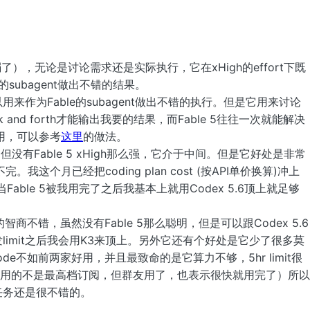
被削弱了），无论是讨论需求还是实际执行，它在xHigh的effort下既
subagent做出不错的结果。
h要好，可以用来作为Fable的subagent做出不错的执行。但是它用来讨论
nd forth才能输出我要的结果，而Fable 5往往一次就能解决
来用，可以参考
这里
的做法。
High要好，但没有Fable 5 xHigh那么强，它介于中间。但是它好处是非常
。我这个月已经把coding plan cost (按API单价换算)冲上
Fable 5被我用完了之后我基本上就用Codex 5.6顶上就足够
，它的智商不错，虽然没有Fable 5那么聪明，但是可以跟Codex 5.6
x都触发limit之后我会用K3来顶上。另外它还有个好处是它少了很多莫
ode不如前两家好用，并且最致命的是它算力不够，5hr limit很
用的不是最高档订阅，但群友用了，也表示很快就用完了）所以
任务还是很不错的。