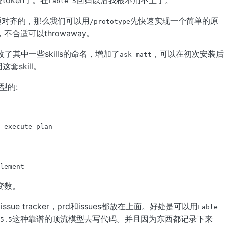
oken了。在
回归以后我根本用不上了。
Fable 5
通对齐的，那么我们可以用
先快速实现一个简单的原
/prototype
合适可以throwaway。
改了其中一些skills的命名，增加了
，可以在初次安装后
ask-matt
套skill。
类型的:
 execute-plan

lement
变数。
issue tracker，prd和issues都放在上面。好处是可以用
Fable
这种靠谱的顶流模型去写代码。并且因为东西都记录下来
5.5