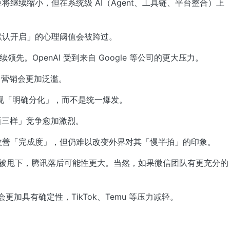
距将继续缩小，但在系统级 AI（Agent、工具链、平台整合）上
「默认开启」的心理阈值会被跨过。
持续领先。OpenAI 受到来自 Google 等公司的更大压力。
GI」营销会更加泛滥。
器人会出现「明确分化」，而不是统一爆发。
「新三样」竞争愈加激烈。
上会显著改善「完成度」，但仍难以改变外界对其「慢半拍」的印象。
有一家被甩下，腾讯落后可能性更大。当然，如果微信团队有更充分的
会更加具有确定性，TikTok、Temu 等压力减轻。
。