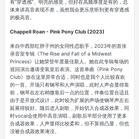
有“穿透感”、明亮的感觉，但好在高频厚度是有的，总
体来讲高音表现不差，虽然我会更乐意听到更有穿透感
的极高音。
Chappell Roan - Pink Pony Club (2023)
来自中西部红脖子州的女同性恋歌手，2023年的首张
录音室专辑《The Rise and Fall of a Midwest
Princess》让她荣登年度最佳新人。她在此专辑每场的
巡回演出邀请变装皇后表演。这首单曲《Pink Pony
Club》放在这里异常合适，同时也是我个人比较喜欢
的一首。开场只有钢琴和人声演唱，此时人声会显得靠
前，钢琴在左右稍微靠后一点的位置，伴奏位置合适且
由于是开放式设计，此时较为扩展的声场使钢琴声左右
延展得较好。随后进入副歌，开始切入合成器效果，同
时vocal会使用中高音演唱，副歌后半部分使用了更多
合成器效果，人声显得比较柔和，但不算很凸显，但也
没被合成器效果淹没。