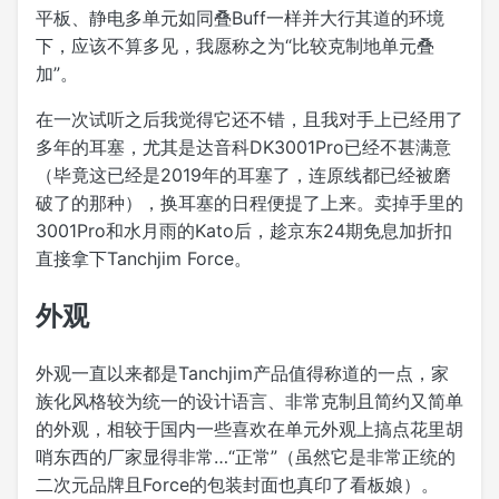
平板、静电多单元如同叠Buff一样并大行其道的环境
下，应该不算多见，我愿称之为“比较克制地单元叠
加”。
在一次试听之后我觉得它还不错，且我对手上已经用了
多年的耳塞，尤其是达音科DK3001Pro已经不甚满意
（毕竟这已经是2019年的耳塞了，连原线都已经被磨
破了的那种），换耳塞的日程便提了上来。卖掉手里的
3001Pro和水月雨的Kato后，趁京东24期免息加折扣
直接拿下Tanchjim Force。
外观
外观一直以来都是Tanchjim产品值得称道的一点，家
族化风格较为统一的设计语言、非常克制且简约又简单
的外观，相较于国内一些喜欢在单元外观上搞点花里胡
哨东西的厂家显得非常…“正常”（虽然它是非常正统的
二次元品牌且Force的包装封面也真印了看板娘）。