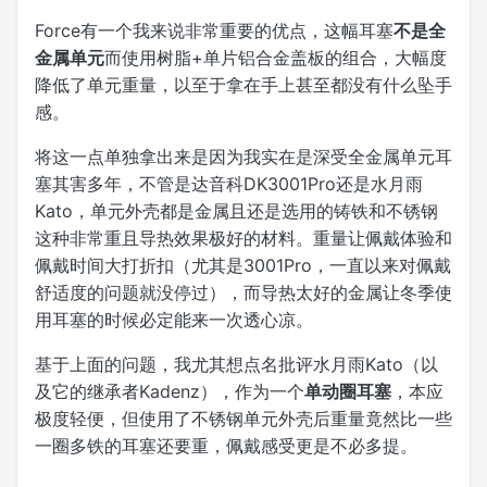
Force有一个我来说非常重要的优点，这幅耳塞
不是全
金属单元
而使用树脂+单片铝合金盖板的组合，大幅度
降低了单元重量，以至于拿在手上甚至都没有什么坠手
感。
将这一点单独拿出来是因为我实在是深受全金属单元耳
塞其害多年，不管是达音科DK3001Pro还是水月雨
Kato，单元外壳都是金属且还是选用的铸铁和不锈钢
这种非常重且导热效果极好的材料。重量让佩戴体验和
佩戴时间大打折扣（尤其是3001Pro，一直以来对佩戴
舒适度的问题就没停过），而导热太好的金属让冬季使
用耳塞的时候必定能来一次透心凉。
基于上面的问题，我尤其想点名批评水月雨Kato（以
及它的继承者Kadenz），作为一个
单动圈耳塞
，本应
极度轻便，但使用了不锈钢单元外壳后重量竟然比一些
一圈多铁的耳塞还要重，佩戴感受更是不必多提。