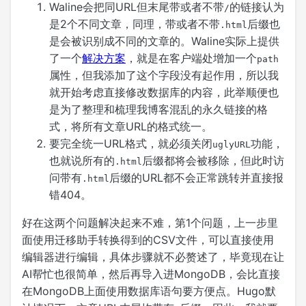
Waline会把同URL但末尾带或者不带
的链接认为
/
是2个不同文章，同理，带或者不带
后缀也
.html
是会被识别成不同的文章的。Waline实际上提供
了一个
解决方案
，就是在客户端处增加一个
path
属性，但我添加了这个字段没有起作用，所以我
就开始考虑直接修改数据库的内容，此举顺便也
是为了整理和梳理我博客混乱的永久链接的格
式，将所有文章URL的格式统一。
要完全统一URL格式，就必须关闭
功能，
uglyURL
也就说所有的
后缀都将会被移除，但此时访
.html
问带有
后缀的URL都不会正常跳转并直接报
.html
错404。
好在这两个问题解决起来不难，第1个问题，上一步里
面使用迁移助手转换得到的CSV文件，可以直接使用
编辑器进行编辑，具体步骤就不必赘述了，毕竟现在让
AI帮忙也很简单，然后再导入进MongoDB，会比直接
在MongoDB上面使用数据库语句要方便点。Hugo默