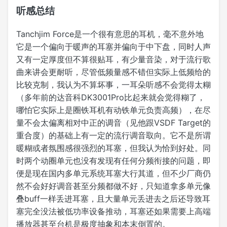
听感总结
Tanchjim Force是一个很有意思的耳机，毫不意外地
它是一个偏向于暖声的耳塞并偏向于中下盘，同时人声
又有一定厚度但不算很贴耳，有少量音染，对于流行歌
曲来讲会更耐听，尽管低频量感不错但实际上低频给的
比较克制，我认为不算坏事，一耳朵听感不会觉得太糊
（多年前的达音科DK3001Pro比起来就会觉得糊了，
哪怕它实际上是圈铁耳机有动铁单元负责高频），在尽
量不会太偏离相对中正的调音（见他跟VSDF Target的
重合度）的基础上有一定的流行调音取向。它不是所谓
暖糊或者氛围感很强烈的耳塞，但我认为恰到好处。同
时两个动圈单元也没有发现有任何分频衔接的问题，即
便是现在国内多单元系统耳塞大行其道，但不少厂商仍
然不会好好调音甚至分频都做不好，只知道拿多单元像
叠buff一样丢进耳塞，且大量单元丢进去之后还导致耳
塞完全没法被低功率设备推动，耳塞还如果需要上高端
播放器甚至台机是极度抽象和本末倒置的。