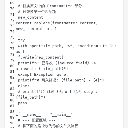
 new_content = 
content.replace(frontmatter_content, 
 with open(file_path, 'w', encoding='utf-8') 
 print(f"✅ 已修改 ({source_field} -> 
 # print(f"⚪ 跳过 (无 url 也无 slug): 