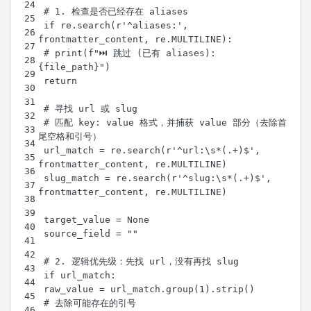
 if re.search(r'^aliases:', 
 # print(f"⏭️ 跳过 (已有 aliases): 
 # 匹配 key: value 格式，并捕获 value 部分（去除首
 url_match = re.search(r'^url:\s*(.+)$', 
 slug_match = re.search(r'^slug:\s*(.+)$', 