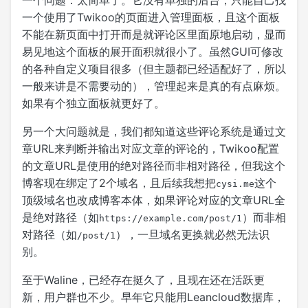
一个问题：太简单了。它没有单独的后台，只能自己找
一个使用了Twikoo的页面进入管理面板，且这个面板
不能在新页面中打开而是就评论区里面原地启动，显而
易见地这个面板的展开面积就很小了。虽然GUI可修改
的各种自定义项目很多（但主题都已经适配好了，所以
一般来讲是不需要动的），管理起来是真的有点麻烦。
如果有个独立面板就更好了。
另一个大问题就是，我们都知道这些评论系统是通过文
章URL来判断并输出对应文章的评论的，Twikoo配置
的文章URL是使用的绝对路径而非相对路径，但我这个
博客现在绑定了2个域名，且后续我想把
这个
cysi.me
顶级域名也改成博客本体，如果评论对应的文章URL全
是绝对路径（如
）而非相
https://example.com/post/1
对路径（如
），一旦域名更换就必然无法识
/post/1
别。
至于Waline，已经存在挺久了，且现在还在活跃更
新，用户群也不少。早年它只能用Leancloud数据库，