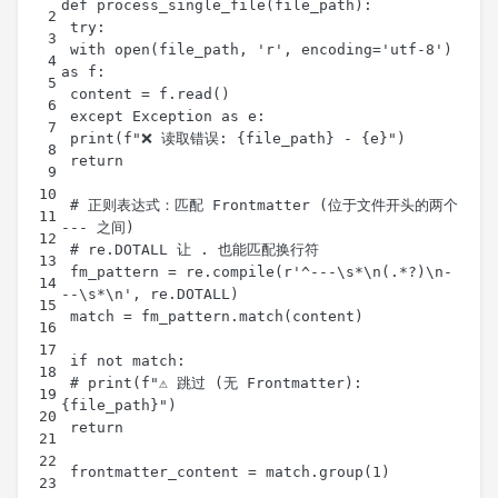
 with open(file_path, 'r', encoding='utf-8') 
 # 正则表达式：匹配 Frontmatter (位于文件开头的两个 
 fm_pattern = re.compile(r'^---\s*\n(.*?)\n-
 # print(f"⚠️ 跳过 (无 Frontmatter): 