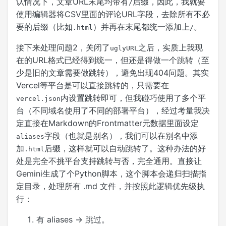
认情况下，文章URL末尾均带有
后缀，因此，我就要
/
使用编辑器将CSV里面的评论URL字段，去除所有不必
要的后缀（比如
）并再在末尾都统一添加上
。
.html
/
接下来处理问题2，关闭了
之后，实质上我现
uglyURL
在的URL格式已经得到统一，但还是得做一个跳转（至
少是旧的文章需要做跳转），避免出现404问题。其实
Vercel等平台是可以直接跳转的，只需要在
内设置跳转即可，但我碰巧使用了多个平
vercel.json
台（不同域名使用了不同的部署平台），经过考量我决
定直接在Markdown的Frontmatter元数据里面设定
字段（也就是别名），我们可以在别名中添
aliases
加
后缀，这样就可以自动跳转了。这种办法的好
.html
处是完全不挑平台支持跳转与否，完全通用。直接让
Gemini生成了个Python脚本，这个脚本会递归扫描指
定目录，处理所有 .md 文件，并按照此逻辑优先级执
行：
有 aliases -> 跳过。