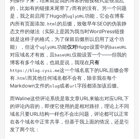
列操作下来，结果就是我的博客的链接格式是很混乱
的，比如有的链接末尾带了
而有的没有。另一个问题
/
是，我之前启用了Hugo的
功能，它会在博客
uglyURL
内所有页面添加
的后缀，致敬早年SEO的伪装静
.html
态文件的做法（实际上是因为我当时WordPress链接
就是这样子的格式，为了保留后缀所以启用了这个功
能），但这个
功能
仅对
Hugo设置中的
uglyURL
baseURL
对应域名才有效，且
仅能设置一个——但我的
baseURL
博客有多个域名，也就是说，我现在
只有
这一个域名底下的URL后缀会带
https://blog.cysi.me
有
而其他任何域名都不会有，除非我在每个
.html
Markdown文件的
或者
字段都添加该后缀。
slug
url
而Waline这些评论系统是靠文章URL来输出对应URL下
的评论内容的，即便它使用的是相对路径，理论上不同
域名只要URL结构一样也不会出问题，评论都可以正常
在各个域名中正常共享，但基于我上面的情况，还是引
发了两个坑：