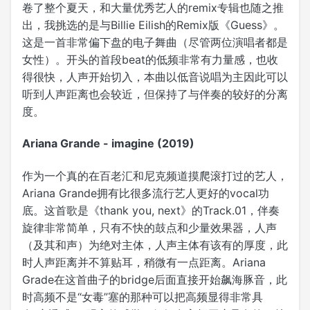
卷了整个夏天，和大量优秀艺人的remix专辑也随之推
出，我挑选的是与Billie Eilish的Remix版《Guess》。
这是一首非常偏下盘的电子舞曲（尽管两位演唱者都是
女性）。开头的首段beat的低频非常有力量感，也收
得很快，人声开始切入，本曲以低音说唱为主因此可以
听到人声距离也会较近，但保持了与伴奏的较好的分离
度。
Ariana Grande - imagine (2019)
作为一个真的在百老汇和尼克频道摸爬滚打过的艺人，
Ariana Grande拥有比很多流行艺人更好的vocal功
底。这首歌是《thank you, next》的Track.01，伴奏
旋律非常简单，只有不快的鼓点和少量效果器，人声
（及其和声）为绝对主体，人声主体有该有的厚度，此
时人声距离并不算贴耳，稍微有一点距离。Ariana
Grade在这首曲子的bridge后面直接开始飙海豚音，此
时高频不是“女毒”塞的那种可以把高频显得非常具