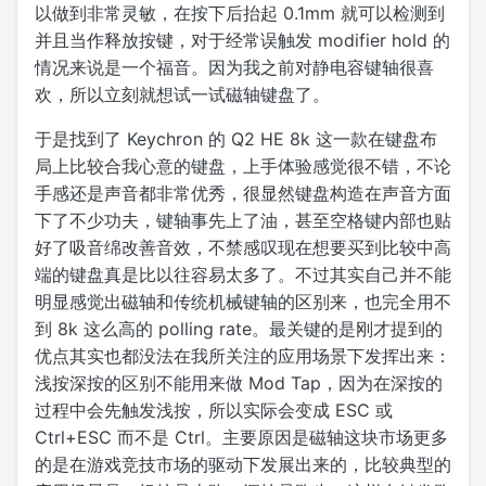
以做到非常灵敏，在按下后抬起 0.1mm 就可以检测到
并且当作释放按键，对于经常误触发 modifier hold 的
情况来说是一个福音。因为我之前对静电容键轴很喜
欢，所以立刻就想试一试磁轴键盘了。
于是找到了 Keychron 的 Q2 HE 8k 这一款在键盘布
局上比较合我心意的键盘，上手体验感觉很不错，不论
手感还是声音都非常优秀，很显然键盘构造在声音方面
下了不少功夫，键轴事先上了油，甚至空格键内部也贴
好了吸音绵改善音效，不禁感叹现在想要买到比较中高
端的键盘真是比以往容易太多了。不过其实自己并不能
明显感觉出磁轴和传统机械键轴的区别来，也完全用不
到 8k 这么高的 polling rate。最关键的是刚才提到的
优点其实也都没法在我所关注的应用场景下发挥出来：
浅按深按的区别不能用来做 Mod Tap，因为在深按的
过程中会先触发浅按，所以实际会变成 ESC 或
Ctrl+ESC 而不是 Ctrl。主要原因是磁轴这块市场更多
的是在游戏竞技市场的驱动下发展出来的，比较典型的