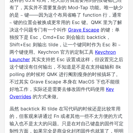
这样的 65% 布局，绝大部分我需要用到的按键都已经
有了，其实并不需要复杂的 Mod-Tap 功能。唯一缺少
的是
键——因为这个布局省略了 function 行，通常
~
键的位置会被换成更常用的 Esc 键。QMK 里为了解
~
决这个问题专门有一个叫作
Grave Escape
的键：单
独按下是 Esc，Cmd+Esc 则会输出 backtick，
Shift+Esc 则输出 tilde，让一个键同时作为 Esc 和
~
两个键使用。Keychron 官方的定制工具
Keychron
Launcher
其实支持把 Esc 设置成这样，但设置完之后
这个键没有任何输出，不知道是不是在支持磁轴和 8k
polling 的时候对 QMK 进行阉割瘦身的时候搞坏了。
不过其实 Grave Escape 本身在 MacOS 下也不能很
好地工作，实际还是需要去修改固件代码使用
Key
Overrides
的方式来做。
虽然 backtick 和 tilde 在写代码的时候还是比较常用
的，但客观来讲通过 Fn 或者其他一些不太方便的方式
输入也不是太大的问题。只是在对自己键盘的固件可定
制性方面，如果完全是商业化封闭固件也就算了，明明