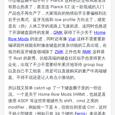
小型键盘圈子似乎对于 Planck 这样的正交布局逐渐没
有那么热衷了，甚至连 Planck EZ 这一款现成的入门
产品也不再生产了，大家现在的热情似乎主要偏移到左
右手分离式、蓝牙无线和 low profile 方向去了，感觉
是在（伪）人体工学的道路上飞速前进。这同时也推进
了开源键盘固件的发展，
QMK
获得了不少关于
Home
Row Mods
的改进，同时还有像
Vial
这样不需要重新
编译固件就能实时修改键盘的复杂功能的工具出现，在
低功耗蓝牙键盘领域除了
ZMK
之外也有
RMK
这样基
于 Rust 的新秀。比较高端的键盘社区似乎也变得更大
众化，出现了不少不需要经年累月地等待 group buy
以及自己手工组装，而是可以直接购买的量产中高端键
盘。不得不说还是让人有点小激动的。
所以我又简单 catch up 了一下键盘圈子里的一些近
况。一个是关于 Home Row Mods (HRM)，也就是直
接用 ASDF 等这些常规键作为 shift、cmd 之类的
modifier，例如按一下是 A，但按住则变成 Ctrl，这对
于超小型键盘（例如只有 34 个键的
Ferris
）来说基本