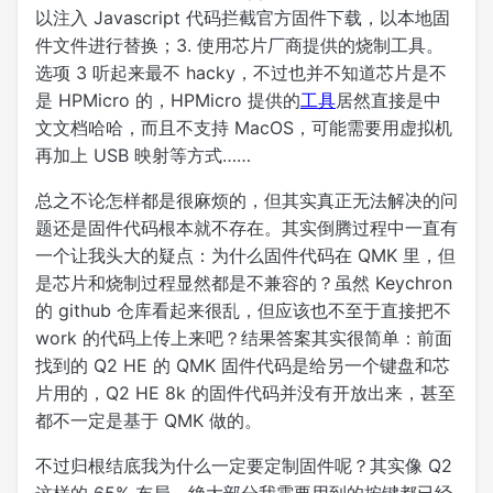
以注入 Javascript 代码拦截官方固件下载，以本地固
件文件进行替换；3. 使用芯片厂商提供的烧制工具。
选项 3 听起来最不 hacky，不过也并不知道芯片是不
是 HPMicro 的，HPMicro 提供的
工具
居然直接是中
文文档哈哈，而且不支持 MacOS，可能需要用虚拟机
再加上 USB 映射等方式……
总之不论怎样都是很麻烦的，但其实真正无法解决的问
题还是固件代码根本就不存在。其实倒腾过程中一直有
一个让我头大的疑点：为什么固件代码在 QMK 里，但
是芯片和烧制过程显然都是不兼容的？虽然 Keychron
的 github 仓库看起来很乱，但应该也不至于直接把不
work 的代码上传上来吧？结果答案其实很简单：前面
找到的 Q2 HE 的 QMK 固件代码是给另一个键盘和芯
片用的，Q2 HE 8k 的固件代码并没有开放出来，甚至
都不一定是基于 QMK 做的。
不过归根结底我为什么一定要定制固件呢？其实像 Q2