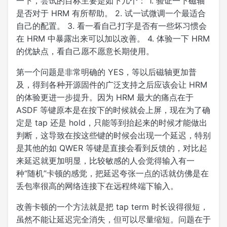
一下，尝试的目标主要是如下几个： 1. 验证一下磁轴
是否对于 HRM 有所帮助。 2. 试一试微调一个最适合
自己的配置。 3. 看一看自己打字是否有一些坏习惯会
在 HRM 中暴露出来可以加以改善。 4. 体验一下 HRM
的优缺点，看自己愿不愿意长期使用。
第一个问题是非常明确的 YES，等以后磁轴更加普
及，得到各种开源固件的广泛支持之后应该会让 HRM
的体验更进一步提升。因为 HRM 最大的痛点在于
ASDF 等键原本是在按下的时候就会上屏，现在为了确
定是 tap 还是 hold，只能等到抬起来的时候才能做出
判断，这导致在按这些键的时候会出现一个延迟，特别
是其他的如 QWER 等键是直接会看到反馈的，对比起
来延迟就更加明显，比较敏感的人会觉得输入有一
种“随机”卡顿的感觉，把延迟夸张一点的话就仿佛是在
丢包率很高的网络连接下在远程终端下输入。
改善卡顿的一个方法就是把 tap term 时长设得很短，
虽然不能让延迟完全消失，但可以尽量缩短。问题在于