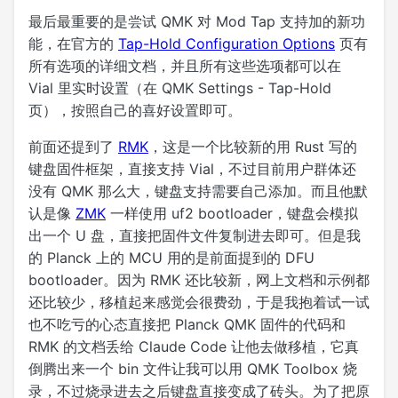
最后最重要的是尝试 QMK 对 Mod Tap 支持加的新功
能，在官方的
Tap-Hold Configuration Options
页有
所有选项的详细文档，并且所有这些选项都可以在
Vial 里实时设置（在 QMK Settings - Tap-Hold
页），按照自己的喜好设置即可。
前面还提到了
RMK
，这是一个比较新的用 Rust 写的
键盘固件框架，直接支持 Vial，不过目前用户群体还
没有 QMK 那么大，键盘支持需要自己添加。而且他默
认是像
ZMK
一样使用 uf2 bootloader，键盘会模拟
出一个 U 盘，直接把固件文件复制进去即可。但是我
的 Planck 上的 MCU 用的是前面提到的 DFU
bootloader。因为 RMK 还比较新，网上文档和示例都
还比较少，移植起来感觉会很费劲，于是我抱着试一试
也不吃亏的心态直接把 Planck QMK 固件的代码和
RMK 的文档丢给 Claude Code 让他去做移植，它真
倒腾出来一个 bin 文件让我可以用 QMK Toolbox 烧
录，不过烧录进去之后键盘直接变成了砖头。为了把原