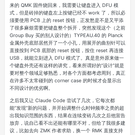
来的 QMK 固件烧回来，我需要让键盘进入 DFU 模
式，但是砖掉的键盘左上按键已经不 work 了，所以必
须要使用 PCB 上的 reset 按钮，正发愁是不是又平添
了很多麻烦需要把键盘整个拆开，突然发现这个（之前
Group Buy 买的别人设计的）TYPEAU.40 的 Planck
金属外壳底部居然开了一个小孔，用展开的曲别针可以
直接按到 PCB 底部的 reset 按钮，按住 reset 再连接
USB，就能立刻进入 DFU 模式了。真是意外原来做一
个键盘外壳还有这样的讲究，看来所谓好的“设计”就是
要对整个领域足够熟悉，对各个方面都考虑周到，真正
在许多不太常碰到的 corner case 的时候才会显示出
不同设计的优劣啊。
之后我又让 Claude Code 尝试了几次，它每次都
能“发现”新的问题，并开始调整什么时钟频率之类的超
出我知识范围的东西，结果在连续变砖几次之后他宣告
放弃，说自己看不出还能有哪里不对，但给了我很多建
议，比如去向 ZMK 作者求助，换一个 RMK 直接支持