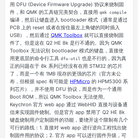
用 DFU (Device Firmware Upgrade) 协议来烧制固
件，和 QMK 的工具链完美契合，直接用
qmk compile
编译，然后让键盘进入 bootloader 模式（通常是通过
PCB 上的 reset 或者在按住最左上角键的同时插入
USB），然后通过
QMK Toolbox
就可以直接烧制固
件了。但是这在 Q2 HE 8k 是行不通的。因为 QMK
Toolbox 无法识别 bootloader 模式的键盘，直接使
用更底层的命令行工具
也是不行的，因为真
dfu-util
正的问题在于 8k 系列已经没有在用 STM32 的芯片
了，而是一个有 1MB 现存的更强的芯片（官方未公
布，但根据 spec 有可能是
HPMicro
的 HPM5300 系
列芯片），并不使用 DFU 协议，而是作为一个通用
Boot ROM，所以 QMK Toolbox 无法使用。
Keychron 官方 web app 通过 WebHID 直接与设备通
信来实现固件烧制。但是官方 app 禁用了 Q2 HE 8k
键盘烧制用户定制固件的功能，要绕开这个限制有几个
可行的路线：1. 直接对 web app 进行逆向工程找出烧
制固件用的协议；2. 官方 app 可以进行固件升级，可