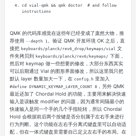
cd
 vial-qmk 
&&
 qmk doctor  
# and follow 
instructions
QMK 的代码库感觉在这些年已经变成了庞然大物，推
荐使用
。验证 QMK 开发环境 OK 之后，直
--depth 1
接把
文
keyboards/planck/rev6_drop/keymaps/vial
件夹拷贝到
下面，
keyboards/planck/rev6/keymaps/
然后对 keymap 做一些想要的修改，大部分东西其实
可以后期通过 Vial 的图形界面修改，所以这里我只把
默认 layer 数量加大一下，在
里加入
config.h
，另外 QMK
#define DYNAMIC_KEYMAP_LAYER_COUNT 8
最近还加了 Chordal Hold 的功能，主要用来解决快速
输入是误触发 modifier 的问题，因为通常间隔最小的
快速输入是同一个手的几个手指轮转，所以 Chordal
Hold 会根据前后两个按键是否分别属于左右手来进行
行为判断。这个功能在左右手分离式键盘里可以自动适
配，但在一体式键盘里需要自己定义左右手的布局。在