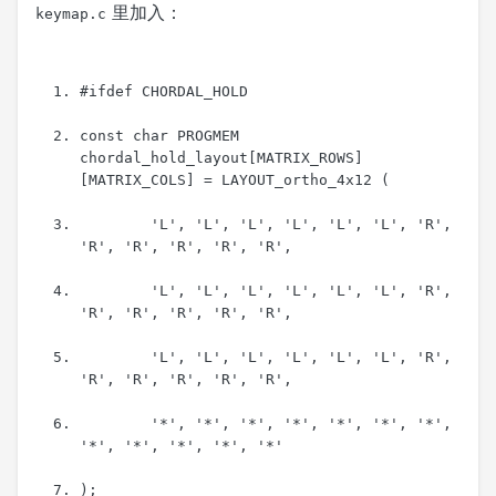
里加入：
keymap.c
#ifdef CHORDAL_HOLD
const
char
PROGMEM
chordal_hold_layout
[
MATRIX_ROWS
]
[
MATRIX_COLS
]
=
LAYOUT_ortho_4x12
(
'L'
,
'L'
,
'L'
,
'L'
,
'L'
,
'L'
,
'R'
,
'R'
,
'R'
,
'R'
,
'R'
,
'R'
,
'L'
,
'L'
,
'L'
,
'L'
,
'L'
,
'L'
,
'R'
,
'R'
,
'R'
,
'R'
,
'R'
,
'R'
,
'L'
,
'L'
,
'L'
,
'L'
,
'L'
,
'L'
,
'R'
,
'R'
,
'R'
,
'R'
,
'R'
,
'R'
,
'*'
,
'*'
,
'*'
,
'*'
,
'*'
,
'*'
,
'*'
,
'*'
,
'*'
,
'*'
,
'*'
,
'*'
);