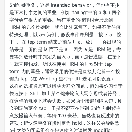
Shift 键重叠，这是 intended behavior，但也有不少
是正常打字之间的重叠，例如“failing”中的 a 和 i 两个
字母会有很大的重叠。当有重叠的按键组合涉及到
HRM 的几个按键时，就会比较麻烦了。如果不做任何
特殊处理，以 a-i 为例，假设事件序列是：按下 a、按
下 i、在 tap term 结束之前放开 a、放开 i，会出现的
结果是上屏的是 ia 而不是 ai，因为 a 是 HRM 键，需
要等到放开时才判定为输入 a，而 i 是普通键，在按下
时就直接触发。所以在使用 HRM 的时候对于 tap
term 内的重叠，通常采用的做法是直接判定前一个按
键为 tap（在 Wooting 里有个 JIT 选项可以设置）。
这样的选项通常可以解决大部分问题，但如果你习惯于
快速按下 Shift 加上某个键来输入大写字母或者符号，
在这样的规则下就会失败，如果两个按键间隔太短，则
会判定为两个 tap，于是不得不在碰到 Shift 的时候有
意放慢输入节奏，等待 120 毫秒。当然也有反过来的
选项：把快速重叠直接判定为 hold，这样又会导致想
a-i 之类的字母组合在快速输入时误触发 modifier