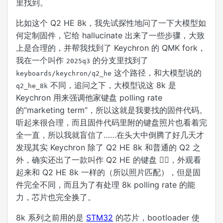
里找到。
比如这个 Q2 HE 8k，我先试探性地问了一下大模型如
何定制固件，它给 hallucinate 出来了一些步骤，大致
上是合理的，并帮我找到了 Keychron 的 QMK fork，
我在一个叫作
的分支里找到了
2025q3
这个路径，和大模型说的
keyboards/keychron/q2_he
不同，追问之下，大模型说这 8k 是
q2_he_8k
Keychron 用来强调他家键盘 polling rate
的“marketing term”，所以这就是我要找的固件代码。
听起来很合理，而且固件代码里附的键盘照片也看着完
全一直，所以我就盲信了……在头大中倒腾了好几天才
发现其实 Keychron 除了 Q2 HE 8k 和普通的 Q2 之
外，确实还出了一款叫作 Q2 HE 的键盘 😵‍💫，外观看
起来和 Q2 HE 8k 一样的（所以照片匹配），但是固
件完全不同，而且为了有处理 8k polling rate 的能
力，芯片也完全换了。
8k 系列之前用的是
STM32
的芯片，bootloader 使