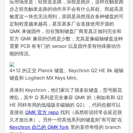
应用场景是：轻按是走路，深按是跑步，这样在触发跑
步之前先触发走路的动作并不会有什么坏处。而超高灵
敏度这一块也无法用到，原因是虽然现在各种键盘的可
定制程度越来越高，甚至甚多厂会直接使用开源的
QMK 来做固件，但在预制键盘厂商里真正做到完全和
官方 QMK 兼容的仍然是少数，尤其是像磁轴键盘这种
需要 PCB 有专门的 sensor 以及固件里有特殊驱动功
能的情况。
4x12 的正交 Planck 键盘、Keychron Q2 HE 8k 磁轴
键盘和 Logitech MX Keys Mini。
具体到 Keychron，他们家出了很多款键盘，型号眼花
缭乱，其中 Q 系列是完全兼容 QMK 的（例如有和 Q2
HE 同样布局的低端版非磁轴的 Q2），代码也都可以
直接在
QMK 官方 repo
找到（虽然听说经常会延迟很
久才放出来）。另外一些其他系列的键盘则“有可能”在
Keychron 自己的 QMK fork
里的某些奇怪的 branch