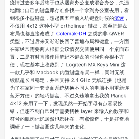
疫情过去多年后终于也从居家办公变成混合办公，久违
地翻出自己的键盘库存准备找一个拿到办公室去用，看
到很多小型键盘，想起四五年前入坑键盘时候的
沉迷
，
不仅用 4x12 这种小型 ortholinear 键盘，甚至把键盘
布局也都直接改成了
Colemak-DH
之类的非 QWER
类型，不过后来又渐渐换回了普通布局和键盘，一方面
在家经常需要两人根据会议情况交替使用同一个桌面布
置，二是有时直接使用笔记本键盘的时候也会很不方
便，现在基本上收敛到了 Logitech MX Keys Mini 这
一款几乎和 Macbook 内置键盘布局一样，同时无线
续航超长且稳定，并且支持 2.4 GHz 无线连接（也是
为了在家同一套桌面系统切换不同人的电脑不用重新连
蓝牙方便）的轻巧键盘。不过久违地拿出我的 Planck
4x12 来用了一下，发现虽然一开始字母有点容易按
错，但想不到自己对于需要切换 layer 来输入的数字和
符号的肌肉记忆居然也都还在，有点惊奇，于是好奇地
调研了一下键盘圈这几年来的变化。