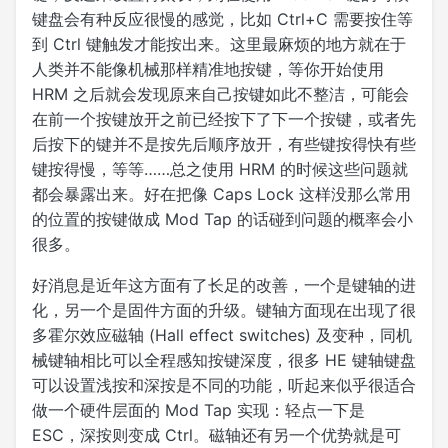
键盘会有种反应很慢的感觉，比如 Ctrl+C 需要按住等
到 Ctrl 键触发才能按出来。这里最麻烦的地方就在于
人类并不能像机械那样精准地按键，等你开始使用
HRM 之后就会发现原来自己按键如此不整洁，可能会
在前一个按键放开之前已经按下了下一个按键，或者先
后按下的键并不是按先后顺序放开，有些键按得快有些
键按得慢，等等……总之使用 HRM 的时候这些问题就
都会暴露出来。好在把像 Caps Lock 这样没那么常用
的位置的按键做成 Mod Tap 的话碰到问题的概率会小
很多。
好消息是近年这方面有了长足的改善，一个是键轴的进
化，另一个是固件方面的升级。键轴方面现在出现了很
多霍尔效应磁轴 (Hall effect switches) 及变种，同机
械键轴相比可以全程感知按键深度，很多 HE 键轴键盘
可以设置浅按和深按是不同的功能，听起来似乎很适合
做一个硬件层面的 Mod Tap 实现：轻点一下是
ESC，深按则变成 Ctrl。磁轴还有另一个优势就是可