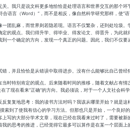
无关。我只是说文科更多地恰恰是处理语言和世界交互的那个环
符合语言（Word）”，而不是相反，像自然科学研究那样，使“语言（
像一团乱麻，而世界则若隐若现。语言不仅繁杂，还到处垃圾。
确定的观点。我们得升学、得毕业、得发论文、得晋升，为此就
找到一个确定的方向，发现一个真正的问题。因此，我们不仅要
试错，并且恰恰是从错误中取得进步。没有什么能够比自己曾经
在当时特别肯定的观点。后来随着时间的推移，随着文献占有情
走在了现在看来“正确“的方向。我必须说，对于一个人文社会科
反反复复地思考：我的读书方法对吗？我该从哪里开始？就是这
摸索到了使我有信心的学习方法。但那也只是开始，一个良好的
客上写的大部分学术文章，现在已经在我看来过时了，需要被新
着我的思考的推进，已经觉得它最多可以算作是在某一个层面上